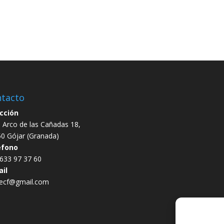
tacto
cción
e Arco de las Cañadas 18,
0 Gójar (Granada)
éfono
633 97 37 60
il
uecf@gmail.com