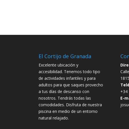
El Cortijo de Granada
Con
Excelente ubicación y
Dire
accesibilidad. Tenemos todo tipo
Call
de actividades infantiles y para
1815
adultos para que saques provecho
Tel
a tus días de descanso con
+34 
nosotros. Tendrás todas las
E-ma
comodidades. Disfruta de nuestra
jos
piscina en medio de un entorno
natural relajado.