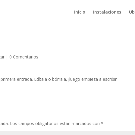
Inicio
Instalaciones
Ub
zar
|
0 Comentarios
rimera entrada. Edítala o bórrala, ¡luego empieza a escribir!
cada.
Los campos obligatorios están marcados con
*