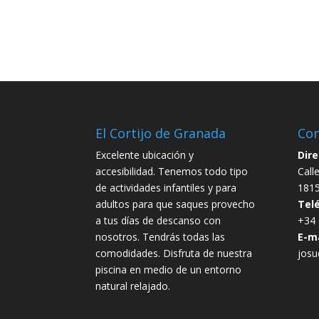
El Cortijo de Granada
Con
Excelente ubicación y
Dire
accesibilidad. Tenemos todo tipo
Call
de actividades infantiles y para
1815
adultos para que saques provecho
Tel
a tus días de descanso con
+34 
nosotros. Tendrás todas las
E-ma
comodidades. Disfruta de nuestra
jos
piscina en medio de un entorno
natural relajado.