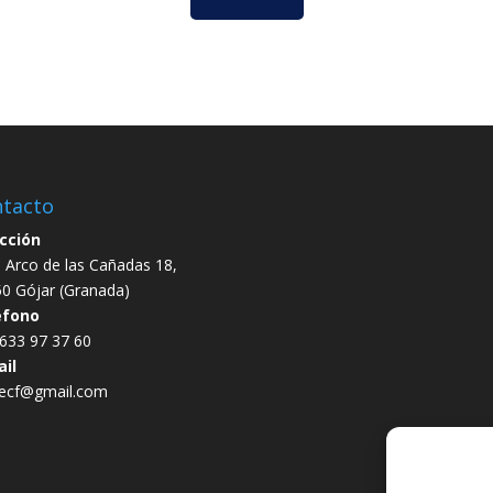
tacto
cción
e Arco de las Cañadas 18,
0 Gójar (Granada)
éfono
633 97 37 60
il
uecf@gmail.com