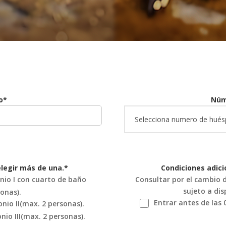
o*
Núm
 elegir más de una.*
Condiciones adici
io I con cuarto de baño
Consultar por el cambio d
sujeto a dis
onas).
Entrar antes de las
io II(max. 2 personas).
io III(max. 2 personas).